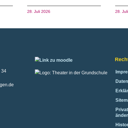
28. Juli 2026
28. Jul
Recht
 34
Impr
Daten
ngen.de
Erklär
Site
Priva
ände
Histo