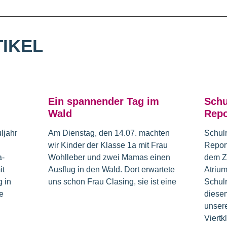
IKEL
Ein spannender Tag im
Schu
Wald
Repo
ljahr
Am Dienstag, den 14.07. machten
Schul
wir Kinder der Klasse 1a mit Frau
Repor
a-
Wohlleber und zwei Mamas einen
dem Z
it
Ausflug in den Wald. Dort erwartete
Atrium
 in
uns schon Frau Clasing, sie ist eine
Schulr
e
diesem
unsere
Viertk