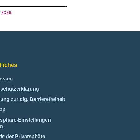
i 2026
liches
essum
schutzerklärung
ung zur dig. Barrierefreiheit
map
tsphäre-Einstellungen
rn
rie der Privatsphäre-