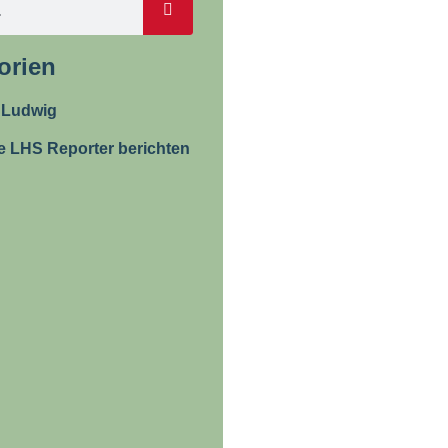
orien
 Ludwig
e LHS Reporter berichten