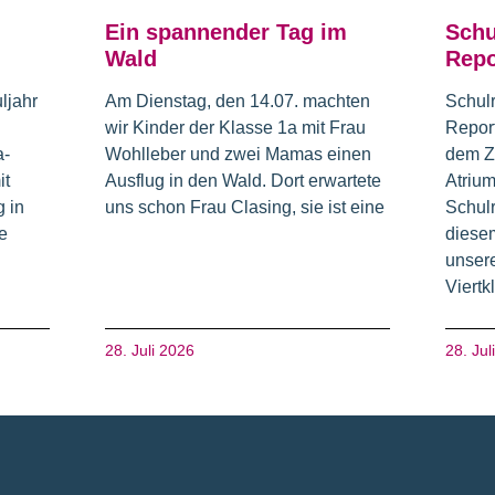
Ein spannender Tag im
Schu
Wald
Repo
ljahr
Am Dienstag, den 14.07. machten
Schul
wir Kinder der Klasse 1a mit Frau
Repor
a-
Wohlleber und zwei Mamas einen
dem Z
it
Ausflug in den Wald. Dort erwartete
Atrium
 in
uns schon Frau Clasing, sie ist eine
Schulr
e
diesem
unsere
Viertk
28. Juli 2026
28. Jul