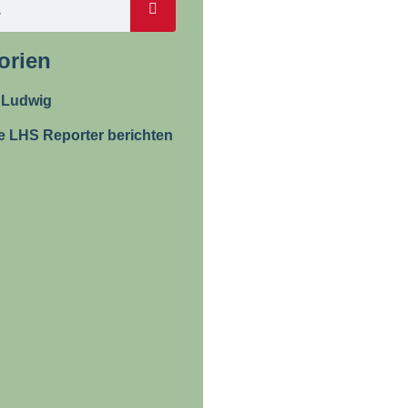
orien
 Ludwig
e LHS Reporter berichten