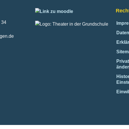
Recht
 34
Impr
Daten
ngen.de
Erklär
Site
Priva
ände
Histo
Einst
Einwi