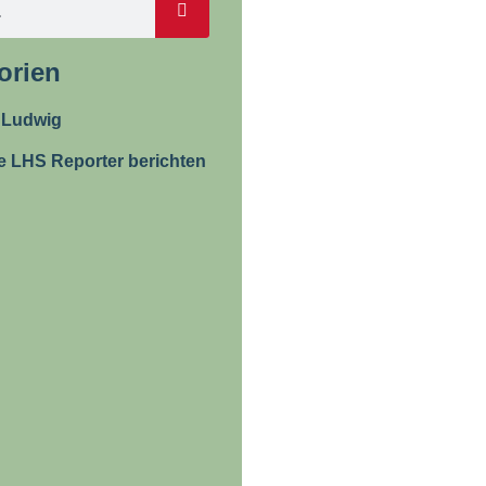
orien
 Ludwig
e LHS Reporter berichten