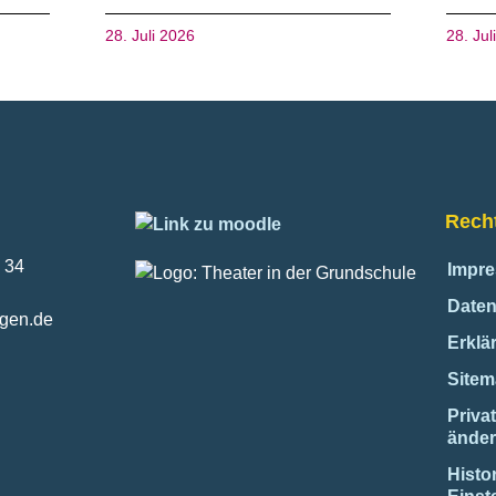
28. Juli 2026
28. Jul
Recht
 34
Impr
Daten
ngen.de
Erklär
Site
Priva
ände
Histo