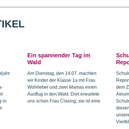
IKEL
Ein spannender Tag im
Schu
Wald
Repo
ljahr
Am Dienstag, den 14.07. machten
Schul
wir Kinder der Klasse 1a mit Frau
Repor
a-
Wohlleber und zwei Mamas einen
dem Z
it
Ausflug in den Wald. Dort erwartete
Atrium
 in
uns schon Frau Clasing, sie ist eine
Schulr
e
diesem
unsere
Viertk