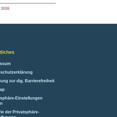
i 2026
liches
essum
schutzerklärung
ung zur dig. Barrierefreiheit
map
tsphäre-Einstellungen
rn
rie der Privatsphäre-