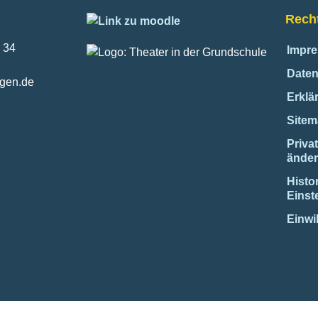
Recht
 34
Impr
Daten
ngen.de
Erklär
Site
Priva
ände
Histo
Einst
Einwi