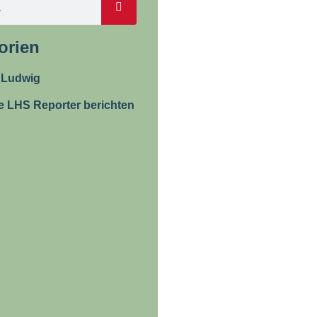
orien
 Ludwig
e LHS Reporter berichten