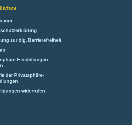
liches
essum
schutzerklärung
ung zur dig. Barrierefreiheit
map
tsphäre-Einstellungen
rn
rie der Privatsphäre-
ellungen
lligungen widerrufen