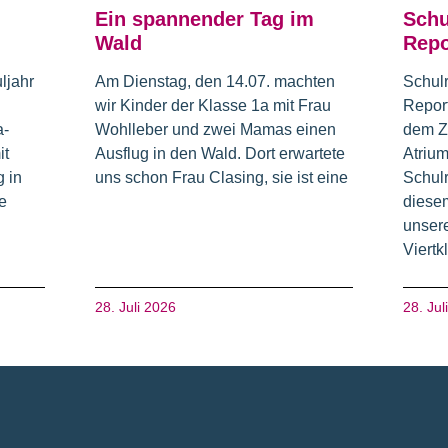
Ein spannender Tag im
Schu
Wald
Repo
ljahr
Am Dienstag, den 14.07. machten
Schul
wir Kinder der Klasse 1a mit Frau
Repor
a-
Wohlleber und zwei Mamas einen
dem Z
it
Ausflug in den Wald. Dort erwartete
Atrium
 in
uns schon Frau Clasing, sie ist eine
Schulr
e
diesem
unsere
Viertk
28. Juli 2026
28. Jul