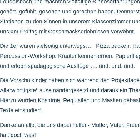
Leudelsbach und machten vielfältige Sinneserfahrungen in
gehört, gefühlt, gesehen und gerochen haben. Donnersta
Stationen zu den Sinnen in unserem Klassenzimmer und
uns am Freitag mit Geschmackserlebnissen verwöhnt.
Die 1er waren vielseitig unterwegs…. Pizza backen, H
Percussion-Workshop, Kräuter kennenlernen, Papierflieg
und erlebnispädagogische Ausflüge …. und, und, und.
Die Vorschulkinder haben sich während den Projekttage
Allerwichtigste“ auseinandergesetzt und daraus ein Thea
Hierzu wurden Kostüme, Requisiten und Masken gebastel
Texte einstudiert.
Danke an alle, die uns dabei helfen- Mütter, Väter, F
halt doch was!