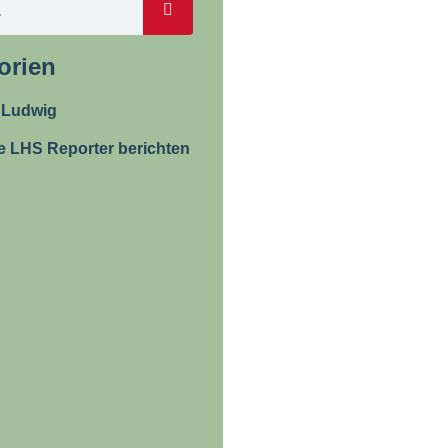
orien
 Ludwig
e LHS Reporter berichten