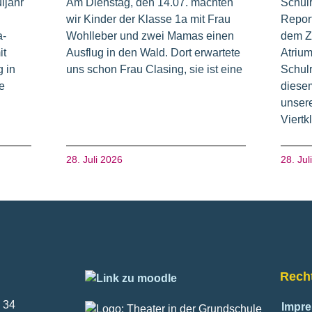
ljahr
Am Dienstag, den 14.07. machten
Schul
wir Kinder der Klasse 1a mit Frau
Repor
a-
Wohlleber und zwei Mamas einen
dem Z
it
Ausflug in den Wald. Dort erwartete
Atrium
 in
uns schon Frau Clasing, sie ist eine
Schulr
e
diesem
unsere
Viertk
28. Juli 2026
28. Jul
Recht
 34
Impr